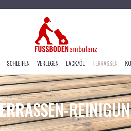
Leistungen
Schleifen
Verlegen
Lack/Öl
Terrassen
SCHLEIFEN
VERLEGEN
LACK/ÖL
TERRASSEN
KO
ERRASSEN-REINIGU