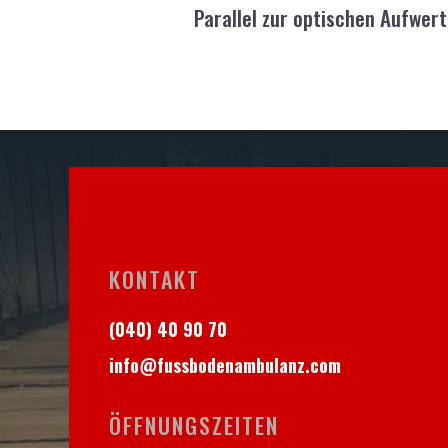
Parallel zur optischen Aufwer
KONTAKT
(040) 40 90 70
info@fussbodenambulanz.com
ÖFFNUNGSZEITEN